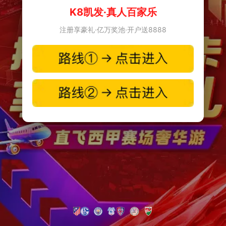
K8凯发·真人百家乐
注册享豪礼·亿万奖池·开户送8888